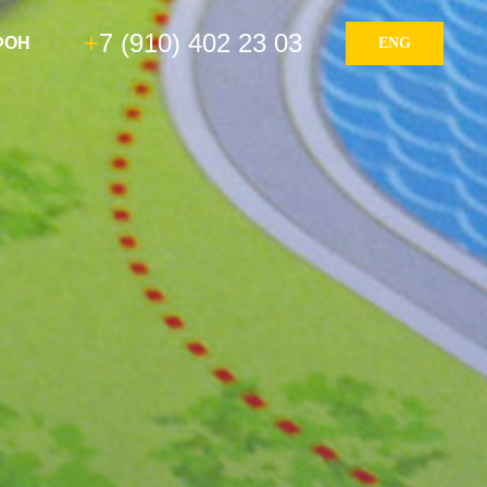
+
7 (910) 402 23 03
ФОН
ENG