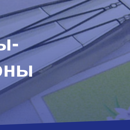
ы-
оны