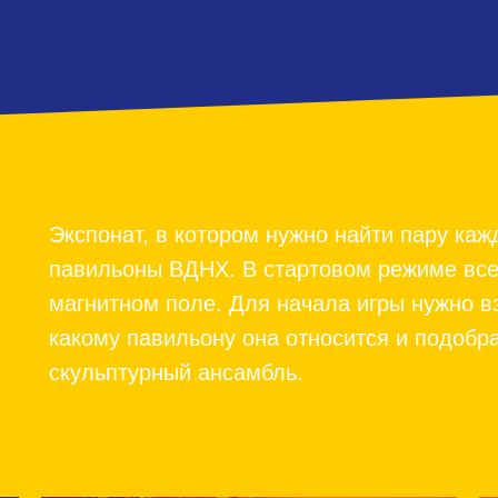
Экспонат, в котором нужно найти пару ка
павильоны ВДНХ. В стартовом режиме все 
магнитном поле. Для начала игры нужно вз
какому павильону она относится и подобра
скульптурный ансамбль.