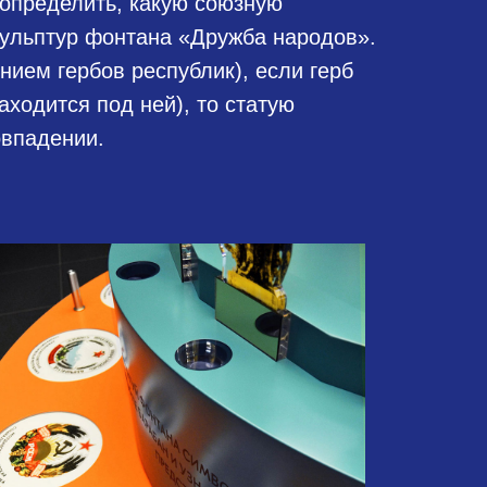
определить, какую союзную
кульптур фонтана «Дружба народов».
нием гербов республик), если герб
находится под ней), то статую
овпадении.