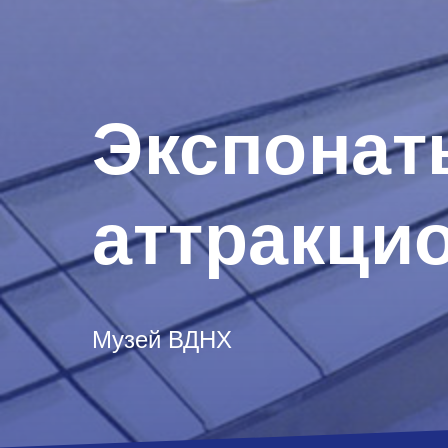
Экспонат
аттракци
Музей ВДНХ