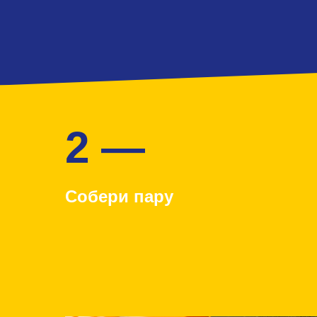
2 —
Собери пару