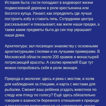
История быта:
гости попадают в водоворот жизни
подмосковной деревни в роли крестьянина или
богатого купца. Узнают, как определить где лучше
построить избу и ставить печь. Сотрудники центра
рассказывают и показывают, как жили наши предки, а
также какие предметы быта до сих пор украшают
наши дома.
⠀
Архитектура:
зал посвящен знакомству с основными
архитектурными стилями и их лучшими примерами. В
Московской области около 200 храмов и монастырей
потрясающей красоты. А сколко кремлей! Еще тут
можно попробовать себя в роли звонаря.
⠀
Природа и экология:
здесь и река с мостом, и холм
для наблюдения за птицами, и карта с местами для
рыбалки. Сможет ваш ребёнок угадать животное по
следу или птицу по голосу? Ещё здесь обязательно
говорим о важности бережного отношения к природе
и предлагаем потренироваться сортировать мусор.